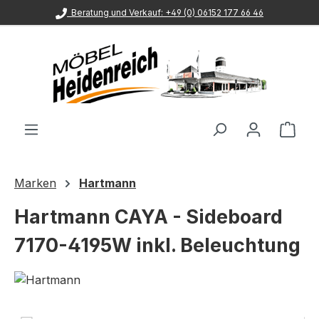
Beratung und Verkauf: +49 (0) 06152 177 66 46
Zum Hauptinhalt springen
Ware
Marken
Hartmann
Hartmann CAYA - Sideboard
7170-4195W inkl. Beleuchtung