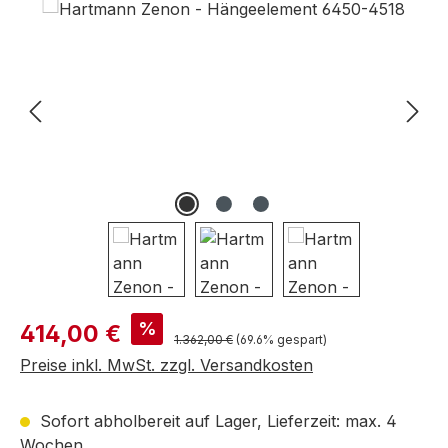
Bildergalerie überspringen
Verkaufspreis:
%
414,00 €
Regulärer Preis:
1.362,00 €
(69.6% gespart)
Preise inkl. MwSt. zzgl. Versandkosten
Sofort abholbereit auf Lager, Lieferzeit: max. 4
Wochen