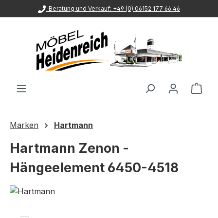
Beratung und Verkauf: +49 (0) 06152 177 66 46
Zum Hauptinhalt springen
Ware
Marken
Hartmann
Hartmann Zenon -
Hängeelement 6450-4518