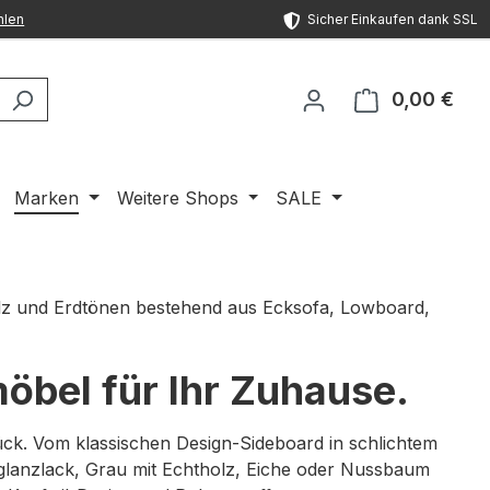
hlen
Sicher Einkaufen dank SSL
0,00 €
Ware
Marken
Weitere Shops
SALE
öbel für Ihr Zuhause.
ück. Vom klassischen Design-Sideboard in schlichtem
anzlack, Grau mit Echtholz, Eiche oder Nussbaum