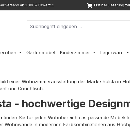
er Versand ab 1.000 € EKwert**
Erst bei Lieferung za
deroben
Gartenmöbel
Kinderzimmer
Lagerware
sta - hochwertige Designm
ta finden Sie für jeden Wohnbereich das passende Möbelst
er Wohnwände in modernen Farbkombinationen aus Hochgl