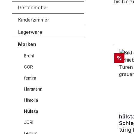
bis hin 
Gartenmöbel
Kinderzimmer
Lagerware
Marken
Brühl
Rabatt
%
COR
femira
Hartmann
Himolla
Hülsta
hülst
JORI
Schie
türig
Leolux