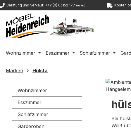
Beratung und Verkauf: +49 (0) 06152 177 66 46
Kostenlos
m Hauptinhalt springen
Zur Suche springen
Zur Hauptnavigation springen
Wohnzimmer
Esszimmer
Schlafzimmer
Gar
Marken
Hülsta
Wohnzimmer
hül
Esszimmer
Schlafzimmer
Bei hüls
Weiß üb
Garderoben