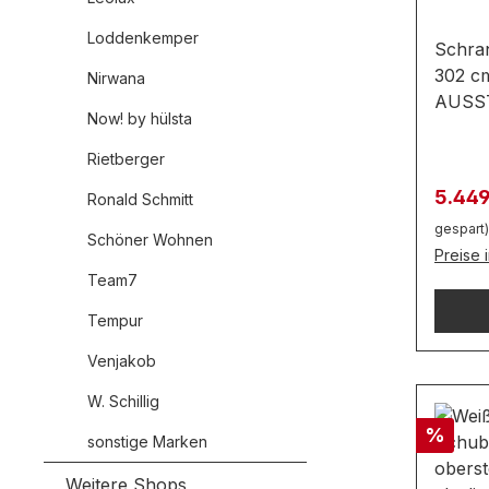
Loddenkemper
Schran
302 c
Nirwana
AUSS
Now! by hülsta
***Ge
302 / 
Rietberger
68,2Ausfüh
Verkau
5.44
Ronald Schmitt
dunke
gespart)
Fronte
Schöner Wohnen
Preise 
Innenk
Team7
Griff 
Kleide
Tempur
Schieb
Venjakob
Elemen
eine K
W. Schillig
könne
Rabatt
%
Bildsc
sonstige Marken
oder a
Weitere Shops