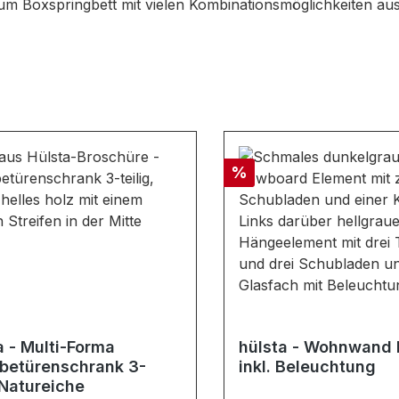
zum Boxspringbett mit vielen Kombinationsmöglichkeiten aus
Rabatt
%
a - Multi-Forma
hülsta - Wohnwand
betürenschrank 3-
inkl. Beleuchtung
 Natureiche