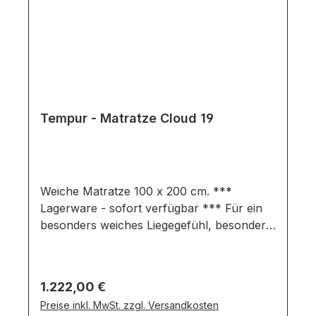
Tempur - Matratze Cloud 19
Weiche Matratze 100 x 200 cm. ***
Lagerware - sofort verfügbar *** Für ein
besonders weiches Liegegefühl, besonders
gute Druckentlastung, Körperunterstützung
und Liegekomfort. Gesamtmaße in cm: B
100 / H 19 / L 200 Ausführung:
Regulärer Preis:
1.222,00 €
Komfortschicht: 4 cm TEMPUR ExtraSoft
Preise inkl. MwSt. zzgl. Versandkosten
Schicht Stützschicht: 4 cm TEMPUR