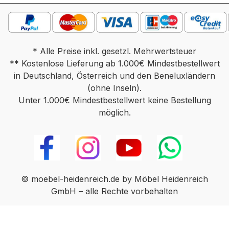
nach hinten um z.B. bequem an den
Nachtschrank zu kommen Tempur
Garantie: 5 Jahre Garantie auf das
Schlafsystem, 2 Jahre auf den Motor
* Alle Preise inkl. gesetzl. Mehrwertsteuer
Wichtige Information:Der Artikel beeinhaltet
** Kostenlose Lieferung ab 1.000€ Mindestbestellwert
keine Matratze Farben können auf
in Deutschland, Österreich und den Beneluxländern
verschiedenen Bildschirmen abweichen.
(ohne Inseln).
Deko oder andere Beimöbel sind nicht
Unter 1.000€ Mindestbestellwert keine Bestellung
enthalten. Abbildung kann abweichen.
möglich.
© moebel-heidenreich.de by Möbel Heidenreich
GmbH – alle Rechte vorbehalten