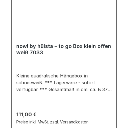
bestellen.Möbel ist vormontiert
(Restmontage kann erforderlich
sein). Farben können auf verschiedenen
Bildschirmen abweichen. Deko oder andere
Beimöbel sind nicht enthalten. Abbildung
kann abweichen.
now! by hülsta – to go Box klein offen
weiß 7033
Kleine quadratische Hängebox in
schneeweiß. *** Lagerware - sofort
verfügbar *** Gesamtmaß in cm: ca. B 37,5
/ H 37,5 / T 37,5 Ausführung: Schneeweiß
mit frontseitigem Akzent in schiefergrauBox
bestehend aus:offene Boxinkl.
Regulärer Preis:
111,00 €
Befestigungsmaterial für Betonwände der
Preise inkl. MwSt. zzgl. Versandkosten
Festigkeitsklasse C12/15 Wichtige