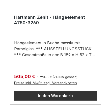
Hartmann Zenit - Hängeelement
4750-3260
Hängeelement in Buche massiv mit
Parsolglas. *** AUSSTELLUNGSSTÜCK
*** Gesamtmaße in cm: B 189 x H 52 x T
40 Ausführung: Buche massiv / parsol Glas
bronze Hängeelement bestehend aus: 2
Holztüren 3 Holzeinlegeböden 1 Holztür
Regulärer Preis:
Verkaufspreis:
505,00 €
1.793,00 €
(71.83% gespart)
mit Glaseinsatz Farben können auf
Preise inkl. MwSt. zzgl. Versandkosten
verschiedenen Bildschirmen abweichen.
Deko oder andere Beimöbel sind nicht
In den Warenkorb
enthalten. Abbildung kann abweichen. Bitte
beachten: Der Artikel ist oder war in
unserer Ausstellung aufgebaut. Bitte fragen