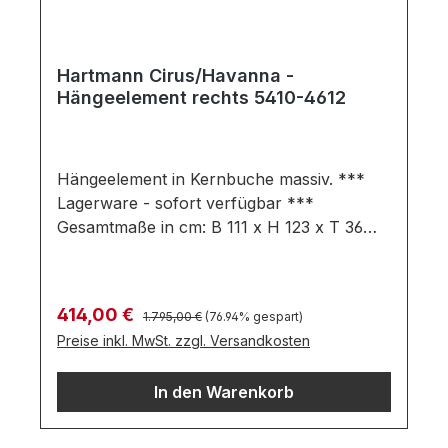
Hartmann Cirus/Havanna -
Hängeelement rechts 5410-4612
Hängeelement in Kernbuche massiv. ***
Lagerware - sofort verfügbar ***
Gesamtmaße in cm: B 111 x H 123 x T 36
Ausführung: Kernbuche massiv
Hängeelement bestehend aus: 1 Holztür 1
Holz- / Glastür 5 Holzeinlegeböden 1
Regulärer Preis:
Verkaufspreis:
414,00 €
1.795,00 €
(76.94% gespart)
Glaseinlegeboden Farben können auf
Preise inkl. MwSt. zzgl. Versandkosten
verschiedenen Bildschirmen abweichen.
Deko oder andere Beimöbel sind nicht
In den Warenkorb
enthalten. Abbildung kann abweichen.