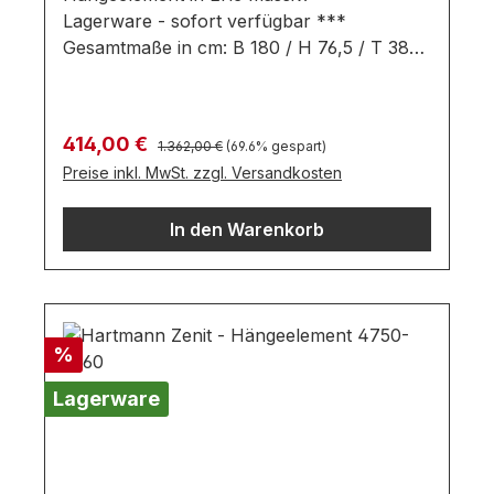
Lagerware - sofort verfügbar ***
Gesamtmaße in cm: B 180 / H 76,5 / T 38
Ausführung: Erle massiv Hängeelement
bestehend aus: 3 Türen Einlegeböden
Farben können auf verschiedenen
Regulärer Preis:
Verkaufspreis:
414,00 €
1.362,00 €
(69.6% gespart)
Bildschirmen abweichen. Deko oder andere
Preise inkl. MwSt. zzgl. Versandkosten
Beimöbel sind nicht enthalten. Abbildung
kann abweichen.
In den Warenkorb
Rabatt
%
Lagerware