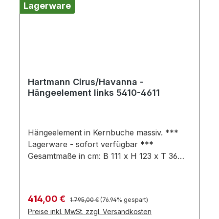
Lagerware
Hartmann Cirus/Havanna -
Hängeelement links 5410-4611
Hängeelement in Kernbuche massiv. ***
Lagerware - sofort verfügbar ***
Gesamtmaße in cm: B 111 x H 123 x T 36
Ausführung: Kernbuche massiv
Hängeelement bestehend aus: 1 Holztür 1
Holz- / Glastür 5 Holzeinlegeböden 1
Regulärer Preis:
Verkaufspreis:
414,00 €
1.795,00 €
(76.94% gespart)
Glaseinlegeboden Farben können auf
Preise inkl. MwSt. zzgl. Versandkosten
verschiedenen Bildschirmen abweichen.