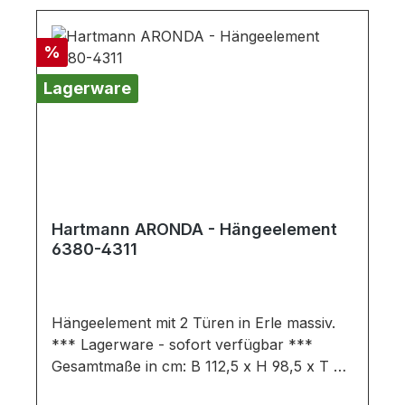
Rabatt
%
Lagerware
Hartmann ARONDA - Hängeelement
6380-4311
Hängeelement mit 2 Türen in Erle massiv.
*** Lagerware - sofort verfügbar ***
Gesamtmaße in cm: B 112,5 x H 98,5 x T 38
Ausführung: Korpus: Erle massiv