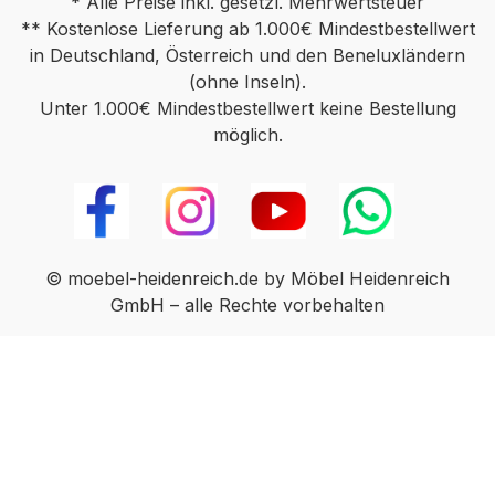
* Alle Preise inkl. gesetzl. Mehrwertsteuer
Beschädigungen kommen. In diesen Fällen
** Kostenlose Lieferung ab 1.000€ Mindestbestellwert
können wir die Ware leider nur
in Deutschland, Österreich und den Beneluxländern
zurücknehmen und nicht austauschen. Der
(ohne Inseln).
Verkauf erfolgt unter Ausschluss jeglicher
Unter 1.000€ Mindestbestellwert keine Bestellung
Sach­mangelhaftung. Die Haftung wegen
möglich.
Arglist und Vorsatz sowie auf Schaden­
ersatz wegen Körperverletzungen sowie
bei grober Fahr­lässig­keit oder Vorsatz
bleibt unbe­rührt.
© moebel-heidenreich.de by Möbel Heidenreich
GmbH – alle Rechte vorbehalten