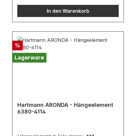
Deko oder andere Beimöbel sind nicht
In den Warenkorb
enthalten. Abbildung kann abweichen.
Rabatt
%
Lagerware
Hartmann ARONDA - Hängeelement
6380-4114