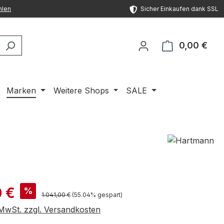
hlen
Sicher Einkaufen dank SSL
0,00 €
Ware
Marken
Weitere Shops
SALE
is:
 €
%
Regulärer Preis:
1.041,00 €
(55.04% gespart)
. MwSt. zzgl. Versandkosten