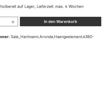
holbereit auf Lager, Lieferzeit: max. 4 Wochen
 Anzahl: Gib den gewünschten Wert ein 
In den Warenkorb
mmer:
Sale_Hartmann.Aronda.Haengeelement.6380-