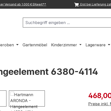
er Versand ab 1.000 € EKwert**
Erst bei Lieferung za
deroben
Gartenmöbel
Kinderzimmer
Lagerware
ngeelement 6380-4114
Verkaufspre
468,00
Preise inkl