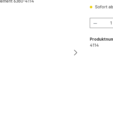
Sofort ab
Produkt
Produktnu
4114