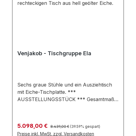
Venjakob - Tischgruppe Ela
Sechs graue Stühle und ein Ausziehtisch
mit Eiche-Tischplatte. ***
AUSSTELLUNGSSTÜCK *** Gesamtmaße
Tisch in cm: B 190 / H 100 / T
75Gesamtmaße Stuhl in cm: B 59 / H 86 / T
66 Ausführung: Santanaeiche hell geölt
Regulärer Preis:
Verkaufspreis:
5.098,00 €
8.439,00 €
(39.59% gespart)
Edelstahloptik Bezug: Cardiff hellblau /
Preise inkl. MwSt. zzgl. Versandkosten
Como grau Tischgruppe bestehend aus: 1