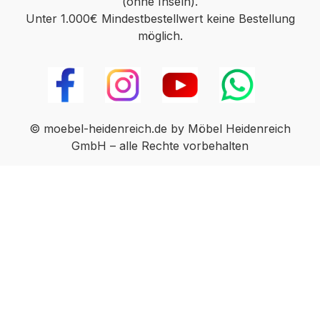
(ohne Inseln).
und nicht mehr original verpackt sind.
Unter 1.000€ Mindestbestellwert keine Bestellung
Hierbei könnte es zu transportbedingten
möglich.
Beschädigungen kommen. In diesen Fällen
können wir die Ware leider nur
zurücknehmen und nicht austauschen. Der
Verkauf erfolgt unter Ausschluss jeglicher
Sach­mangelhaftung. Die Haftung wegen
Arglist und Vorsatz sowie auf Schaden­
© moebel-heidenreich.de by Möbel Heidenreich
ersatz wegen Körperverletzungen sowie
GmbH – alle Rechte vorbehalten
bei grober Fahr­lässig­keit oder Vorsatz
bleibt unbe­rührt.