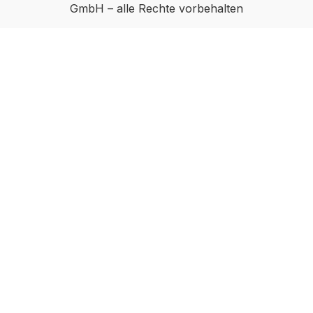
Abdeckplatten: 35 kg pro laufendem Meter
GmbH – alle Rechte vorbehalten
für bodenstehende Elemente.Möbel ist
vormontiert (Restmontage kann
erforderlich sein). Farben können auf
verschiedenen Bildschirmen abweichen.
Deko oder andere Beimöbel sind nicht
enthalten. Abbildung kann abweichen.