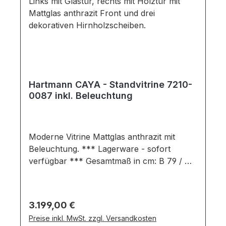
Hartmann CAYA - Standvitrine 7210-
0087 inkl. Beleuchtung
Moderne Vitrine Mattglas anthrazit mit
Beleuchtung. *** Lagerware - sofort
verfügbar *** Gesamtmaß in cm: B 79 / H
206 / T 39 Ausführung: Front: Mattglas
anthrazit / Glas / Hirnholzscheiben
Korpus: Mattglas anthrazit / Kerneiche
Regulärer Preis:
3.199,00 €
Umato massiv, Oberfläche gebürstet
Preise inkl. MwSt. zzgl. Versandkosten
Glas: Parsolglas bronze Rückwand: