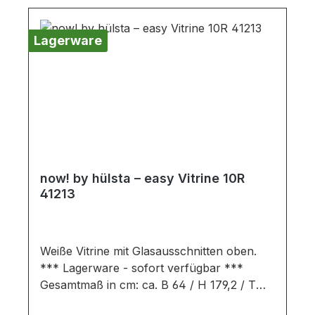
Wichtige Informationen: Standelemente
müssen gegen das Kippen nach vorne
Lagerware
gesichert werden. Bei Hängeelementen
muss die Wand tragfähig sein. Möbel sind
teils vormontiert (Restmontage
erforderlich). Beschlags - und
Montagezubehör inklusive. Farben können
auf verschiedenen Bildschirmen abweichen.
Deko oder andere Beimöbel sind nicht
enthalten. Abbildung kann abweichen.
now! by hülsta – easy Vitrine 10R
41213
Weiße Vitrine mit Glasausschnitten oben.
*** Lagerware - sofort verfügbar ***
Gesamtmaß in cm: ca. B 64 / H 179,2 / T
44,8Ausführung:Lack reinweiß mit