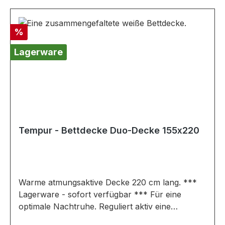
verschiedenen Bildschirmen abweichen. Deko
oder andere Beimöbel sind nicht enthalten.
Abbildung kann abweichen.
Rabatt
%
Lagerware
Tempur - Bettdecke Duo-Decke 155x220
Warme atmungsaktive Decke 220 cm lang. ***
Lagerware - sofort verfügbar *** Für eine
optimale Nachtruhe. Reguliert aktiv eine
angenehme Schlaftemperatur und ist besonders