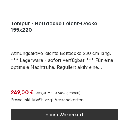
Tempur - Bettdecke Leicht-Decke
155x220
Atmungsaktive leichte Bettdecke 220 cm lang.
*** Lagerware - sofort verfügbar *** Für eine
optimale Nachtruhe. Reguliert aktiv eine
angenehme Schlaftemperatur und ist besonders
für die kalte Jahreszeit geeignet. Besonders
leicht. Gesamtmaß in cm: B 155 / L 220
Regulärer Preis:
Verkaufspreis:
249,00 €
359,00 €
(30.64% gespart)
Ausführung: verfügt über einen aktiven
Preise inkl. MwSt. zzgl. Versandkosten
Temperatur-Regulierungs-Effekt Füllgewicht
560g Atmungsaktiv und aktiv
In den Warenkorb
feuchtigkeitsregulierend Waschbar bis 60°C
OEKO-TEX® 100 zertifiziert Farben können auf