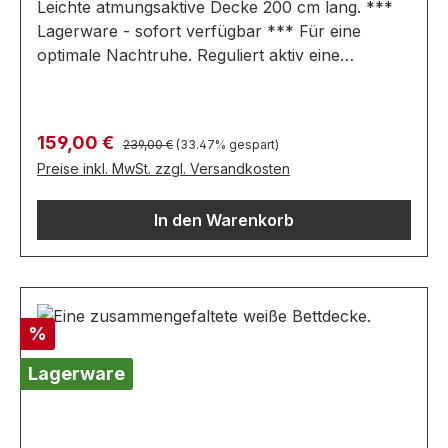
Leichte atmungsaktive Decke 200 cm lang. ***
Lagerware - sofort verfügbar *** Für eine
optimale Nachtruhe. Reguliert aktiv eine
angenehme Schlaftemperatur und ist besonders
für die kalte Jahreszeit geeignet. Besonders
leicht. Gesamtmaß in cm: B 135 / L 200
Regulärer Preis:
Verkaufspreis:
159,00 €
239,00 €
(33.47% gespart)
Ausführung: verfügt über einen aktiven
Preise inkl. MwSt. zzgl. Versandkosten
Temperatur-Regulierungs-Effekt Füllgewicht
450g Atmungsaktiv und aktiv
In den Warenkorb
feuchtigkeitsregulierend Waschbar bis 60°C
OEKO-TEX® 100 zertifiziert Farben können auf
verschiedenen Bildschirmen abweichen. Deko
oder andere Beimöbel sind nicht enthalten.
Abbildung kann abweichen.
Rabatt
%
Lagerware