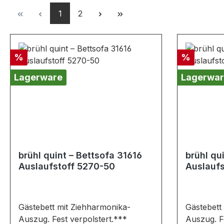
Seite
Seite
1
2
Rabatt
Rabatt
%
%
Lagerware
Lagerwar
brühl quint – Bettsofa 31616
brühl qu
Auslaufstoff 5270-50
Auslauf
Gästebett mit Ziehharmonika-
Gästebett
Auszug. Fest verpolstert.***
Auszug. Fe