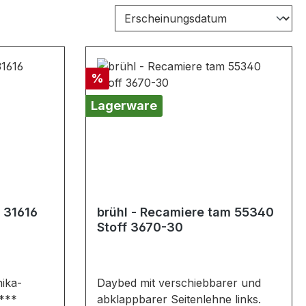
Rabatt
%
Lagerware
a 31616
brühl - Recamiere tam 55340
Stoff 3670-30
ika-
Daybed mit verschiebbarer und
.***
abklappbarer Seitenlehne links.