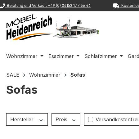
Beratung und Verkauf: +49 (0) 06152 177 66 46
Kostenlos
m Hauptinhalt springen
Zur Suche springen
Zur Hauptnavigation springen
Wohnzimmer
Esszimmer
Schlafzimmer
Gar
SALE
Wohnzimmer
Sofas
Sofas
Filter hinzufügen:
Hersteller
Preis
Versandkostenfrei