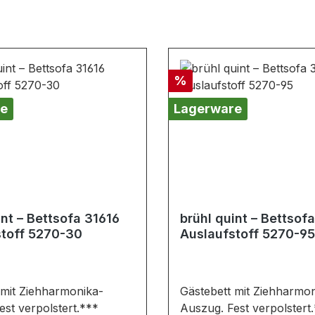
Rabatt
%
e
Lagerware
int – Bettsofa 31616
brühl quint – Bettsof
stoff 5270-30
Auslaufstoff 5270-95
 mit Ziehharmonika-
Gästebett mit Ziehharmon
st verpolstert.***
Auszug. Fest verpolstert