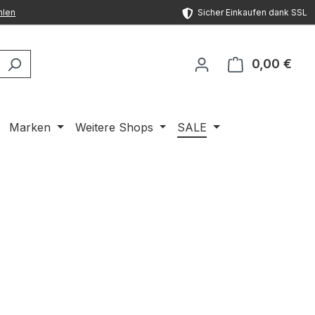
hlen
Sicher Einkaufen dank SSL
0,00 €
Ware
Marken
Weitere Shops
SALE