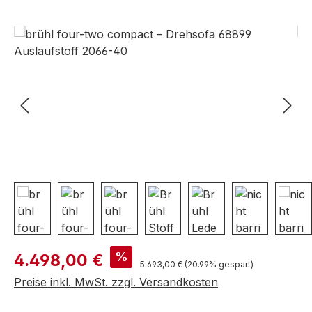
Bildergalerie überspringen
Verkaufspreis:
%
4.498,00 €
Regulärer Preis:
5.693,00 €
(20.99% gespart)
Preise inkl. MwSt. zzgl. Versandkosten