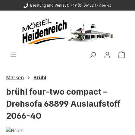
Beratung und Verkauf: +49 (0) 06152 177 66 46
Zum Hauptinhalt springen
Ware
Marken
Brühl
brühl four-two compact –
Drehsofa 68899 Auslaufstoff
2066-40