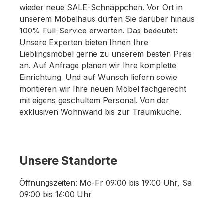
wieder neue SALE-Schnäppchen. Vor Ort in
Ware leider nur zurücknehmen und nicht
unserem Möbelhaus dürfen Sie darüber hinaus
austauschen. Der Verkauf erfolgt unter
100% Full-Service erwarten. Das bedeutet:
Ausschluss jeglicher Sach­mangelhaftung.
Unsere Experten bieten Ihnen Ihre
Die Haftung wegen Arglist und Vorsatz
Lieblingsmöbel gerne zu unserem besten Preis
sowie auf Schaden­ersatz wegen
an. Auf Anfrage planen wir Ihre komplette
Körperverletzungen sowie bei grober
Einrichtung. Und auf Wunsch liefern sowie
Fahr­lässig­keit oder Vorsatz bleibt unbe­
montieren wir Ihre neuen Möbel fachgerecht
rührt.
mit eigens geschultem Personal. Von der
exklusiven Wohnwand bis zur Traumküche.
Unsere Standorte
Öffnungszeiten: Mo-Fr 09:00 bis 19:00 Uhr, Sa
09:00 bis 16:00 Uhr