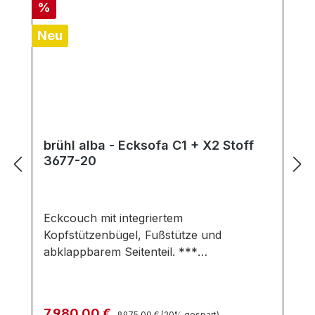
Rabatt
%
Neu
brühl alba - Ecksofa C1 + X2 Stoff
3677-20
Eckcouch mit integriertem
Kopfstützenbügel, Fußstütze und
abklappbarem Seitenteil. ***
AUSSTELLUNGSSTÜCK *** Das
Einrichtungsprogramm alba ermöglicht
individuelle Raumplanung für nahezu alle
Regulärer Preis:
Verkaufspreis:
7.980,00 €
9.975,00 €
(20% gespart)