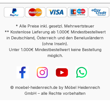
transportbedingten Beschädigungen kommen. In
diesen Fällen können wir die Ware leider nur
zurücknehmen und nicht austauschen. Der
Verkauf erfolgt unter Ausschluss jeglicher Sach­
* Alle Preise inkl. gesetzl. Mehrwertsteuer
mangelhaftung. Die Haftung wegen Arglist und
** Kostenlose Lieferung ab 1.000€ Mindestbestellwert
Vorsatz sowie auf Schaden­ersatz wegen
in Deutschland, Österreich und den Beneluxländern
Körperverletzungen sowie bei grober Fahr­lässig­
(ohne Inseln).
keit oder Vorsatz bleibt unbe­rührt.
Unter 1.000€ Mindestbestellwert keine Bestellung
möglich.
© moebel-heidenreich.de by Möbel Heidenreich
GmbH – alle Rechte vorbehalten