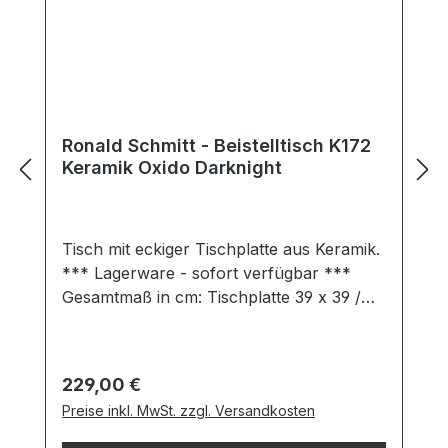
Ronald Schmitt - Beistelltisch K172
Keramik Oxido Darknight
Tisch mit eckiger Tischplatte aus Keramik.
*** Lagerware - sofort verfügbar ***
Gesamtmaß in cm: Tischplatte 39 x 39 /
Höhe 55 cm Ausführung: Tischplatte
Keramik Oxido Darknight Metallstäbe und
Bodenplatte RAL 9005 lackiert
Regulärer Preis:
229,00 €
(tiefschwarz) Wichtige Informationen: Im
Preise inkl. MwSt. zzgl. Versandkosten
Anschluss an Ihren Bestellvorgang wird
sich unser freundliches Verkäuferteam bei