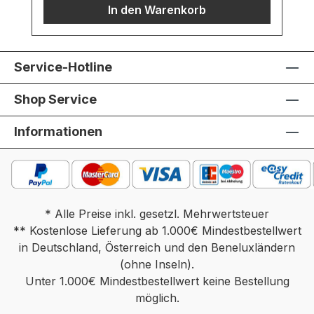
In den Warenkorb
Ihnen melden, um etwaige Rückfragen zu
besprechen.Gerne können Sie hierbei
auch weitere Sonderwünsche
äußern. Tisch ist vormontiert. Angebot
Service-Hotline
gilt für einen Tisch. Farben können auf
verschiedenen Bildschirmen abweichen.
Shop Service
Deko oder andere Beimöbel sind nicht
enthalten. Abbildung kann abweichen.
Informationen
* Alle Preise inkl. gesetzl. Mehrwertsteuer
** Kostenlose Lieferung ab 1.000€ Mindestbestellwert
in Deutschland, Österreich und den Beneluxländern
(ohne Inseln).
Unter 1.000€ Mindestbestellwert keine Bestellung
möglich.