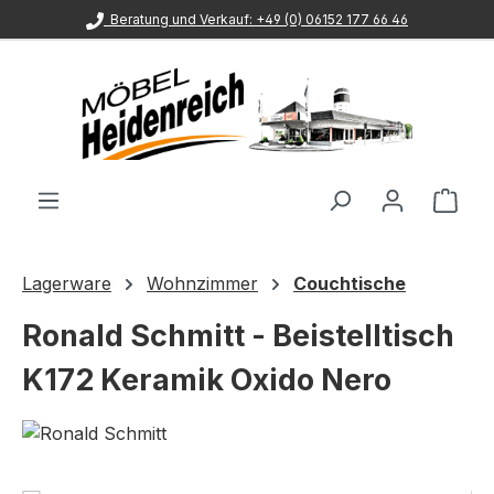
Beratung und Verkauf: +49 (0) 06152 177 66 46
Zum Hauptinhalt springen
Ware
Lagerware
Wohnzimmer
Couchtische
Ronald Schmitt - Beistelltisch
K172 Keramik Oxido Nero