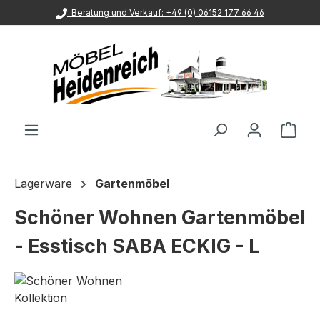
Beratung und Verkauf: +49 (0) 06152 177 66 46
Zum Hauptinhalt springen
Ware
Lagerware
Gartenmöbel
Schöner Wohnen Gartenmöbel
- Esstisch SABA ECKIG - L