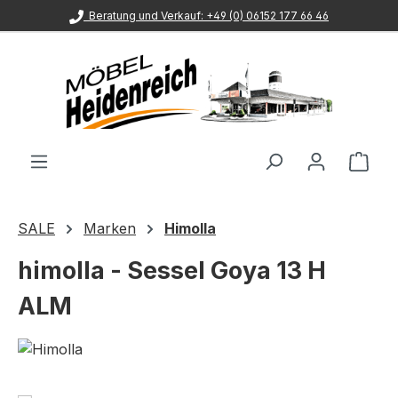
Beratung und Verkauf: +49 (0) 06152 177 66 46
Zum Hauptinhalt springen
Ware
SALE
Marken
Himolla
himolla - Sessel Goya 13 H
ALM