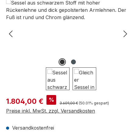
Bildergalerie überspringen
Verkaufspreis:
%
1.804,00 €
Regulärer Preis:
3.609,00 €
(50.01% gespart)
Preise inkl. MwSt. zzgl. Versandkosten
Versandkostenfrei