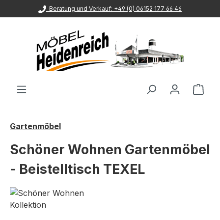
Beratung und Verkauf: +49 (0) 06152 177 66 46
Zum Hauptinhalt springen
Ware
Gartenmöbel
Schöner Wohnen Gartenmöbel
- Beistelltisch TEXEL