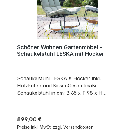
Schöner Wohnen Gartenmöbel -
Schaukelstuhl LESKA mit Hocker
Schaukelstuhl LESKA & Hocker inkl.
Holzkufen und KissenGesamtmaße
Schaukelstuhl in cm: B 65 x T 98 x H
85Gesamtmaße Hocker in cm: B 65 x T 55
x H 45Ausführung:Sitzkissen: Farbe: Sage
und Mid Grey / Material:
Regulärer Preis:
899,00 €
SUNBRELLAGestell: Farbe: Black
Preise inkl. MwSt. zzgl. Versandkosten
/ Material: Aluminium Schaukelstuhl