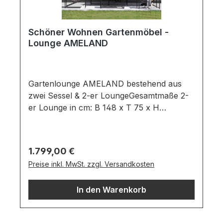
Schöner Wohnen Gartenmöbel -
Lounge AMELAND
Gartenlounge AMELAND bestehend aus
zwei Sessel & 2-er LoungeGesamtmaße 2-
er Lounge in cm: B 148 x T 75 x H
59Gesamtmaße Sessel in cm: B 71 x T 59 x
H 59Ausführung: Sitzpolster: Farbe: Mid
Grey / Material: SunbrellaGestell: Farbe:
Regulärer Preis:
1.799,00 €
Black / Material: AluminiumLounge
Preise inkl. MwSt. zzgl. Versandkosten
bestehend aus:2x Sessel und eine 2-er
Lounge ist in einem wetterfesten
In den Warenkorb
SUNBRELLA Stoff bezogenGestell in
schwarzen Aluminium inkl.
RückenhalterungWichtige