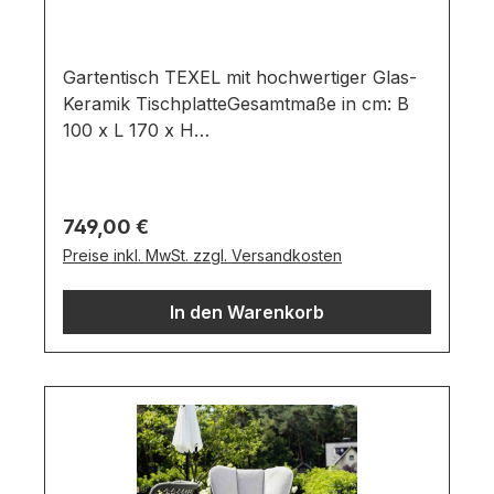
Gartentisch TEXEL mit hochwertiger Glas-
Keramik TischplatteGesamtmaße in cm: B
100 x L 170 x H
75Ausführung: Tischplatte: Farbe: Gey
/ Material: Glas-KeramikGestell: Farbe:
Black / Material: AluminiumGartenesstisch
Regulärer Preis:
749,00 €
bestehend aus:schwarzen Aluminium
Preise inkl. MwSt. zzgl. Versandkosten
Gestell Glas-Keramik TischplatteWichtige
Informationen:Möbel ist zerlegt (Montage
In den Warenkorb
erforderlich).Farben können auf
verschiedenen Bildschirmen abweichen.
Deko oder andere Beimöbel sind nicht
enthalten. Abbildung kann abweichen.