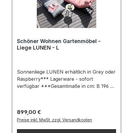
Schöner Wohnen Gartenmöbel -
Liege LUNEN - L
Sonnenliege LUNEN erhältlich in Grey oder
Raspberry*** Lagerware - sofort
verfügbar ***Gesamtmaße in cm: B 196 x
T 80 x H 35Ausführung:Liegefläche: Farbe:
Mid Grey / Raspberry / Material:
SunbrellaGestell: Farbe: Black / Material:
Regulärer Preis:
899,00 €
AluminiumGartenstuhl bestehend
Preise inkl. MwSt. zzgl. Versandkosten
aus:Auflagekissen in einem wetterfesten
SUNBRELLA StoffGestell im schwarzen