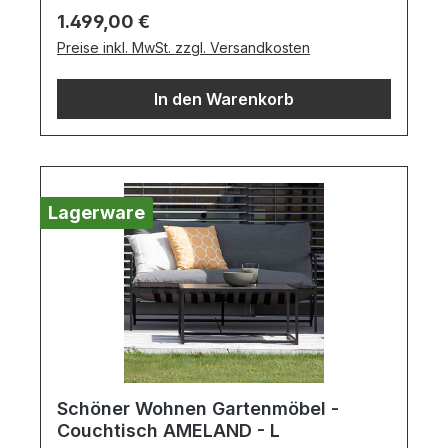
Black / Material: AluminiumEsstisch
Regulärer Preis:
1.499,00 €
bestehend aus:Massiven Teakholz
Preise inkl. MwSt. zzgl. Versandkosten
TischplatteSternförmiges Aluminium-Gestell
in BlackWichtige Informationen:Melden sie
In den Warenkorb
sich gerne bei unserem kompetenten
Verkaufspersonal.Farben können auf
verschiedenen Bildschirmen abweichen.
Deko oder andere Beimöbel sind nicht
enthalten. Abbildung kann abweichen.
Lagerware
Schöner Wohnen Gartenmöbel -
Couchtisch AMELAND - L