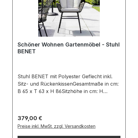
Schöner Wohnen Gartenmöbel - Stuhl
BENET
Stuhl BENET mit Polyester Geflecht inkl.
Sitz- und RückenkissenGesamtmaße in cm:
B 65 x T 63 x H 86Sitzhöhe in cm: H
46Sitztiefe in cm: T 41Sitzbreite in cm: B
42Ausführung:Sitzschale: Farbe: Olive
/ Material: RopeGestell: Farbe: Black
Regulärer Preis:
379,00 €
/ Material: AluminiumGartenstuhl bestehend
Preise inkl. MwSt. zzgl. Versandkosten
aus:Sitzschale in einem Nylon Kern und
einem Mantel aus Polyester