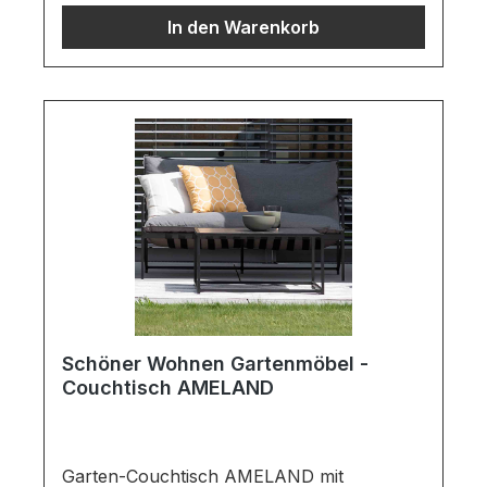
bestehend aus:Sitzkissen in
In den Warenkorb
wasserabweisenden Stoff
SUNBRELLAStuhlgestell in schwarzen
AluminiumPassende Holzkufen
abnehmbarWichtige Informationen:Möbel
ist zerlegt (Montage erforderlich).Stoff ist
nicht waschbar.Farben können auf
verschiedenen Bildschirmen abweichen.
Deko oder andere Beimöbel sind nicht
enthalten. Abbildung kann abweichen.
Schöner Wohnen Gartenmöbel -
Couchtisch AMELAND
Garten-Couchtisch AMELAND mit