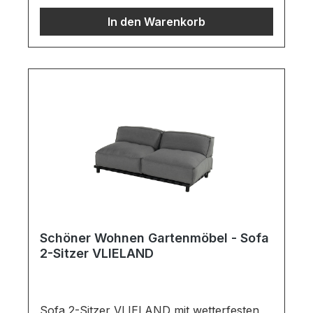
AluminiumWichtige Informationen:Möbel ist
In den Warenkorb
zerlegt (Montage erforderlich).Farben
können auf verschiedenen Bildschirmen
abweichen. Deko oder andere Beimöbel
sind nicht enthalten. Abbildung kann
abweichen.
Schöner Wohnen Gartenmöbel - Sofa
2-Sitzer VLIELAND
Sofa 2-Sitzer VLIELAND mit wetterfesten