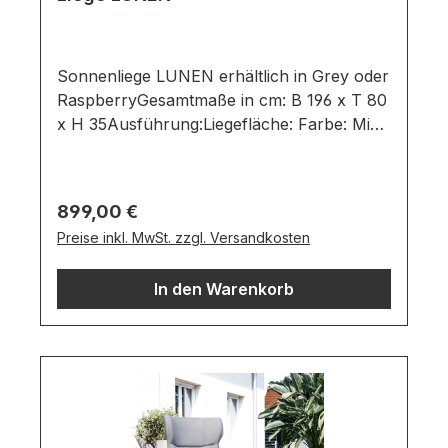
Sonnenliege LUNEN erhältlich in Grey oder
RaspberryGesamtmaße in cm: B 196 x T 80
x H 35Ausführung:Liegefläche: Farbe: Mid
Grey / Raspberry / Material:
SunbrellaGestell: Farbe: Black / Material:
AluminiumGartenstuhl bestehend
Regulärer Preis:
899,00 €
aus:Auflagekissen in einem wetterfesten
Preise inkl. MwSt. zzgl. Versandkosten
SUNBRELLA StoffGestell im schwarzen
Aluminium mit einer Klappfunktion im
In den Warenkorb
Kopfteil und integrierten RollenWichtige
Informationen:Möbel ist zerlegt (Montage
erforderlich).Bezug nicht waschbar!Farben
können auf verschiedenen Bildschirmen
abweichen. Deko oder andere Beimöbel
sind nicht enthalten. Abbildung kann
abweichen.