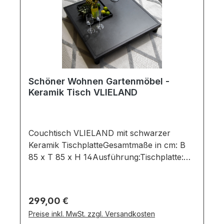
Schöner Wohnen Gartenmöbel -
Keramik Tisch VLIELAND
Couchtisch VLIELAND mit schwarzer
Keramik TischplatteGesamtmaße in cm: B
85 x T 85 x H 14Ausführung:Tischplatte:
Farbe: black / Material: Glas-
KeramikGestell: Farbe: schwarzen /
Material: Aluminium Tisch bestehend
Regulärer Preis:
299,00 €
aus:Tischplatte besteht aus einer
Preise inkl. MwSt. zzgl. Versandkosten
schwarzen KeramikGestell aus schwarzen