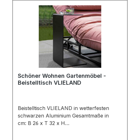
Informationen:Möbel ist zerlegt (Montage
erforderlich).Bezug ist nicht
waschbar.Farben können auf
verschiedenen Bildschirmen abweichen.
Deko oder andere Beimöbel sind nicht
enthalten. Abbildung kann abweichen.
Schöner Wohnen Gartenmöbel -
Beistelltisch VLIELAND
Beistelltisch VLIELAND in wetterfesten
schwarzen Aluminium Gesamtmaße in
cm: B 26 x T 32 x H
47Ausführung:Tischplatte: Farbe: Black /
Material: AluminiumGestell: Farbe: Black /