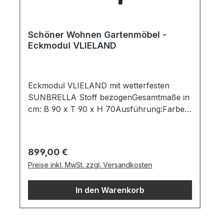
Schöner Wohnen Gartenmöbel -
Eckmodul VLIELAND
Eckmodul VLIELAND mit wetterfesten
SUNBRELLA Stoff bezogenGesamtmaße in
cm: B 90 x T 90 x H 70Ausführung:Farbe:
mid grey / Material: SunbrellaGestell: Farbe:
Black / Material: Aluminium Eckmodul
bestehend aus:Eckmodul ist in einem
Regulärer Preis:
899,00 €
wetterfesten SUNBRELLA Stoff
Preise inkl. MwSt. zzgl. Versandkosten
bezogenGestell in schwarzen Aluminium
inkl. RückenhalterungWichtige
In den Warenkorb
Informationen:Möbel ist zerlegt (Montage
erforderlich).Stoff ist nicht
waschbar.Farben können auf