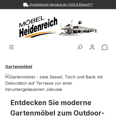
Kostenloser Versand ab 1.000 € EKwert**
Zum Hauptinhalt springen
Ware
Gartenmöbel
Entdecken Sie moderne
Gartenmöbel zum Outdoor-