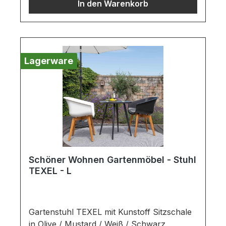
In den Warenkorb
Aluminium mit einer Klappfunktion im
Kopfteil und integrierten RollenWichtige
Informationen:Möbel ist zerlegt (Montage
erforderlich).Bezug nicht waschbar!Farben
können auf verschiedenen Bildschirmen
Lagerware
abweichen. Deko oder andere Beimöbel
sind nicht enthalten. Abbildung kann
abweichen.
Schöner Wohnen Gartenmöbel - Stuhl
TEXEL - L
Gartenstuhl TEXEL mit Kunstoff Sitzschale
in Olive / Mustard / Weiß / Schwarz