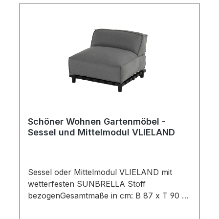
verschiedenen Bildschirmen abweichen.
Deko oder andere Beimöbel sind nicht
enthalten. Abbildung kann abweichen.
Schöner Wohnen Gartenmöbel -
Sessel und Mittelmodul VLIELAND
Sessel oder Mittelmodul VLIELAND mit
wetterfesten SUNBRELLA Stoff
bezogenGesamtmaße in cm: B 87 x T 90 x
H 70Ausführung:Polster: Farbe: mid grey /