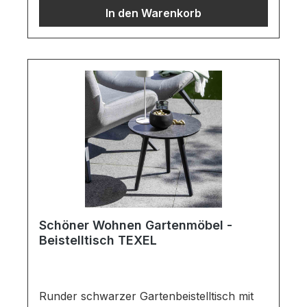
In den Warenkorb
wetterfesten SUNBRELLA StoffStuhlgestell
im schwarzen AluminiumSitztiefe
Ohrensessel in cm: T 59Wichtige
Informationen:Möbel ist zerlegt (Montage
erforderlich).Bezug nicht waschbar!Farben
können auf verschiedenen Bildschirmen
abweichen. Deko oder andere Beimöbel
sind nicht enthalten. Abbildung kann
abweichen.
Schöner Wohnen Gartenmöbel -
Beistelltisch TEXEL
Runder schwarzer Gartenbeistelltisch mit