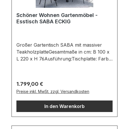
Schöner Wohnen Gartenmöbel -
Esstisch SABA ECKIG
Großer Gartentisch SABA mit massiver
TeakholzplatteGesamtmaße in cm: B 100 x
L 220 x H 76Ausführung:Tischplatte: Farbe:
Natural / Material: Recycled
TeakGestell: Farbe: Black / Material:
AluminiumGartenesstisch bestehend
Regulärer Preis:
1.799,00 €
aus:Schwarzes Aluminium Gestell Massive
Preise inkl. MwSt. zzgl. Versandkosten
TeakholzplatteWichtige
Informationen:Möbel ist zerlegt (Montage
In den Warenkorb
erforderlich).Farben können auf
verschiedenen Bildschirmen abweichen.
Deko oder andere Beimöbel sind nicht
enthalten. Abbildung kann abweichen.