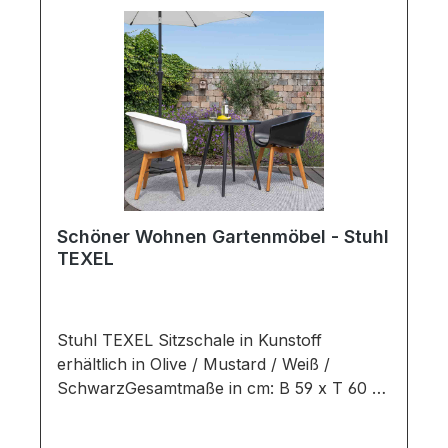
Deko oder andere Beimöbel sind nicht
enthalten. Abbildung kann abweichen.
Schöner Wohnen Gartenmöbel - Stuhl
TEXEL
Stuhl TEXEL Sitzschale in Kunstoff
erhältlich in Olive / Mustard / Weiß /
SchwarzGesamtmaße in cm: B 59 x T 60 x
H 79Ausführung:Sitzschale: Farbe: Olive -
Mustard - Black - White / Material: