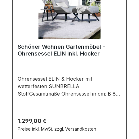
Schöner Wohnen Gartenmöbel -
Ohrensessel ELIN inkl. Hocker
Ohrensessel ELIN & Hocker mit
wetterfesten SUNBRELLA
StoffGesamtmaße Ohrensessel in cm: B 80
x T 92 x H 105Gesamtmaße Hocker in
cm: B 78 x T 65 x H
48Ausführung:Sitzschale: Farbe: Mid Grey
Regulärer Preis:
1.299,00 €
/ Material: SunbrellaGestell: Farbe: Black
Preise inkl. MwSt. zzgl. Versandkosten
/ Material: AluminiumGartenstuhl bestehend
aus:Sitzschale und Hocker in einem