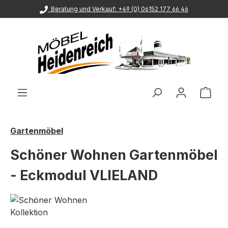
Beratung und Verkauf: +49 (0) 06152 177 66 46
Zum Hauptinhalt springen
Ware
Gartenmöbel
Schöner Wohnen Gartenmöbel
- Eckmodul VLIELAND