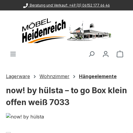
Beratung und Verkauf: +49 (0) 06152 177 66 46
Zum Hauptinhalt springen
Ware
Lagerware
Wohnzimmer
Hängeelemente
now! by hülsta – to go Box klein
offen weiß 7033