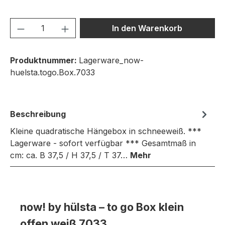
Produkt Anzahl: Gib den gewünschten We
In den Warenkorb
Produktnummer:
Lagerware_now-
huelsta.togo.Box.7033
Beschreibung
Kleine quadratische Hängebox in schneeweiß. ***
Lagerware - sofort verfügbar *** Gesamtmaß in
cm: ca. B 37,5 / H 37,5 / T 37…
Mehr
now! by hülsta – to go Box klein
offen weiß 7033