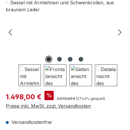
Bildergalerie überspringen
Verkaufspreis:
%
1.498,00 €
Regulärer Preis:
2.070,00 €
(27.63% gespart)
Preise inkl. MwSt. zzgl. Versandkosten
Versandkostenfrei