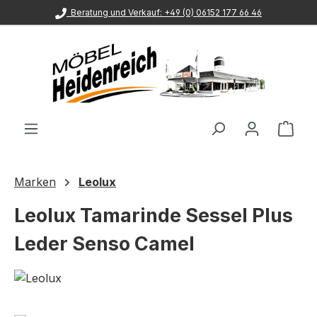
Beratung und Verkauf: +49 (0) 06152 177 66 46
Zum Hauptinhalt springen
Ware
Marken
Leolux
Leolux Tamarinde Sessel Plus
Leder Senso Camel