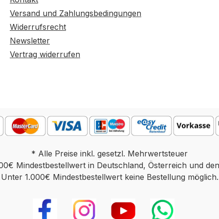
nserem
schenken Ihnen dazu: 55
Versand und Zahlungsbedingungen
oß-
Zoll TV Apple TV Details
onisch
zur Technik erfahren Sie
Widerrufsrecht
) 6152
persönlich in unserem
Newsletter
en
Haupthaus in Groß-
Vertrag widerrufen
Gerau oder telefonisch
unter Tel. +49 (0) 6152
weichen.
177 66 0. Farben
re
können auf
cht
verschiedenen
dung
Bildschirmen abweichen.
Bitte
Deko oder andere
ikel ist
Beimöbel sind nicht
* Alle Preise inkl. gesetzl. Mehrwertsteuer
rer
enthalten. Abbildung
00€ Mindestbestellwert in Deutschland, Österreich und de
ebaut.
kann abweichen. Bitte
Unter 1.000€ Mindestbestellwert keine Bestellung möglich.
beachten: Der Artikel ist
, ob eine
oder war in unserer
eit
Ausstellung aufgebaut.
Bitte fragen Sie