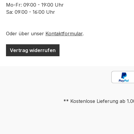
Beimöbel sind nicht
persönlich in u
Mo-Fr: 09:00 - 19:00 Uhr
enthalten. Abbildung
Haupthaus in Gr
Sa: 09:00 - 16:00 Uhr
kann abweichen. Bitte
Gerau oder telef
beachten: Der Artikel ist
unter Tel. +49 (0
oder war in unserer
177 66 0. Farb
Oder über unser
Kontaktformular
.
Ausstellung aufgebaut.
können auf
Bitte fragen Sie
verschiedenen
Vertrag widerrufen
telefonisch nach, ob eine
Bildschirmen ab
Besichtigung derzeit
Deko oder ande
möglich ist. Der
Beimöbel sind ni
Sonderpreis bezieht sich
enthalten. Abbil
auf unser
kann abweichen. 
Ausstellungsstück. Die
beachten: Der Art
Ware ist Originalware.
oder war in unse
** Kostenlose Lieferung ab 1.0
Sie erhalten keinen
Ausstellung aufg
Retourenartikel oder
Bitte fragen Sie
zweite Wahl Artikel. Bitte
telefonisch nach
beachten Sie, dass es
Besichtigung derz
sich bei
möglich ist. Der