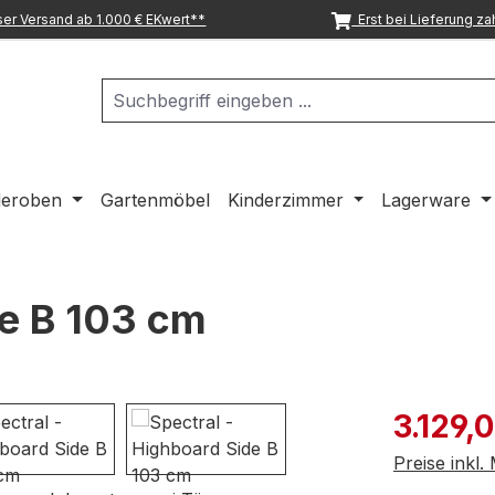
er Versand ab 1.000 € EKwert**
Erst bei Lieferung za
deroben
Gartenmöbel
Kinderzimmer
Lagerware
de B 103 cm
Verkaufspre
3.129,
Preise inkl