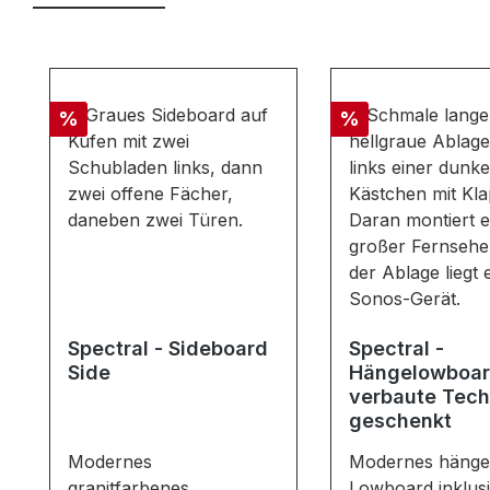
Produktgalerie überspringen
Rabatt
Rabatt
%
%
Spectral - Sideboard
Spectral -
Side
Hängelowboard
verbaute Tech
geschenkt
Modernes
Modernes hänge
granitfarbenes
Lowboard inklus