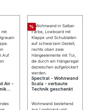
Rabatt
%
Spectral - Wohnwand
 Air -
Scala - verbaute
nik
Technik geschenkt
ndes
Wohnwand bestehend
ive
aus Lowboard und