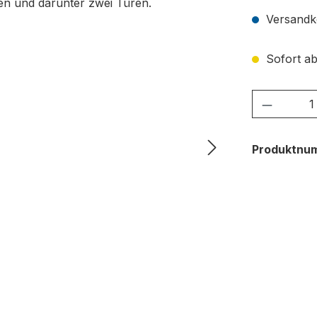
Versandko
Sofort ab
Produkt
Produktnu