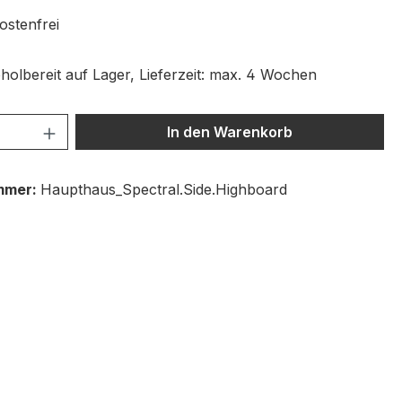
stenfrei
holbereit auf Lager, Lieferzeit: max. 4 Wochen
 Anzahl: Gib den gewünschten Wert ein 
In den Warenkorb
mmer:
Haupthaus_Spectral.Side.Highboard