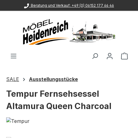
Beratung und Verkauf: +49 (0) 06152 177 66 46
Zum Hauptinhalt springen
Ware
SALE
Ausstellungsstücke
Tempur Fernsehsessel
Altamura Queen Charcoal