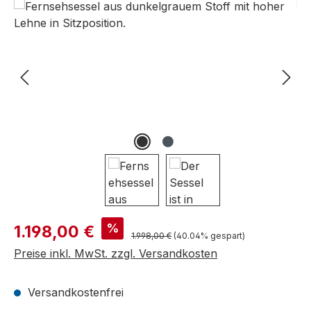
Bildergalerie überspringen
Verkaufspreis:
%
1.198,00 €
Regulärer Preis:
1.998,00 €
(40.04% gespart)
Preise inkl. MwSt. zzgl. Versandkosten
Versandkostenfrei