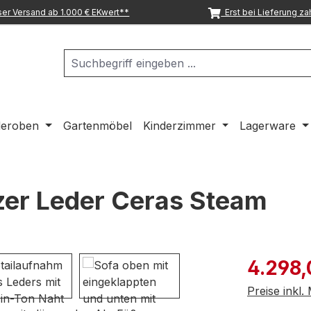
er Versand ab 1.000 € EKwert**
Erst bei Lieferung za
deroben
Gartenmöbel
Kinderzimmer
Lagerware
zer Leder Ceras Steam
Verkaufspre
4.298,
Preise inkl