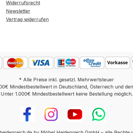
re
Bildschirmen abweichen.
Widerrufsrecht
cht
Deko oder andere
Newsletter
dung
Beimöbel sind nicht
Vertrag widerrufen
enthalten. Abbildung
kann abweichen.
* Alle Preise inkl. gesetzl. Mehrwertsteuer
00€ Mindestbestellwert in Deutschland, Österreich und de
Unter 1.000€ Mindestbestellwert keine Bestellung möglich.
eidenreich.de by Möbel Heidenreich GmbH – alle Rechte 