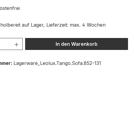
stenfrei
holbereit auf Lager, Lieferzeit: max. 4 Wochen
 Anzahl: Gib den gewünschten Wert ein 
In den Warenkorb
mmer:
Lagerware_Leolux.Tango.Sofa.852-131