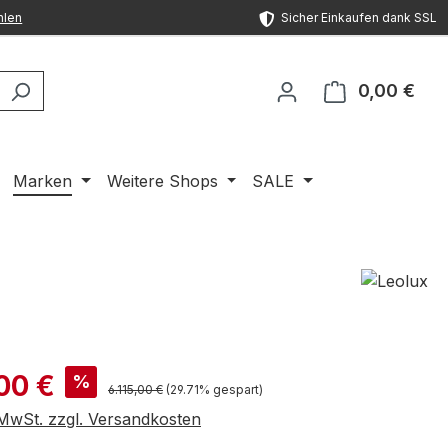
hlen
Sicher Einkaufen dank SSL
0,00 €
Ware
Marken
Weitere Shops
SALE
is:
00 €
%
Regulärer Preis:
6.115,00 €
(29.71% gespart)
. MwSt. zzgl. Versandkosten