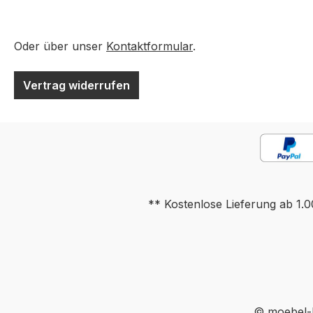
Deko oder andere
Deko oder ande
Beimöbel sind nicht
Beimöbel sind ni
enthalten. Abbildung
enthalten. Abbil
Oder über unser
Kontaktformular
.
kann abweichen.
kann abweichen.
Vertrag widerrufen
** Kostenlose Lieferung ab 1.0
© moebel-h