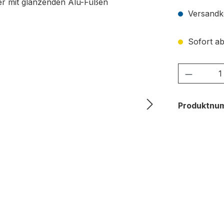
Versandko
Sofort ab
Produkt
Produktnu