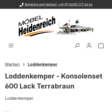
Beratung und Verkauf: +49 (0) 06152 177 66 46
Zum Hauptinhalt springen
Ware
Marken
Loddenkemper
Loddenkemper - Konsolenset
600 Lack Terrabraun
Loddenkemper