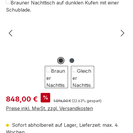
Bildergalerie überspringen
Verkaufspreis:
%
848,00 €
Regulärer Preis:
1.096,00 €
(22.63% gespart)
Preise inkl. MwSt. zzgl. Versandkosten
Sofort abholbereit auf Lager, Lieferzeit: max. 4
Wochen