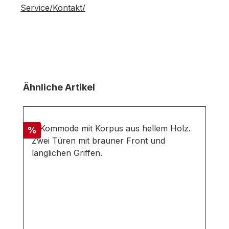
Service/Kontakt/
Produktgalerie überspringen
Ähnliche Artikel
Rabatt
%