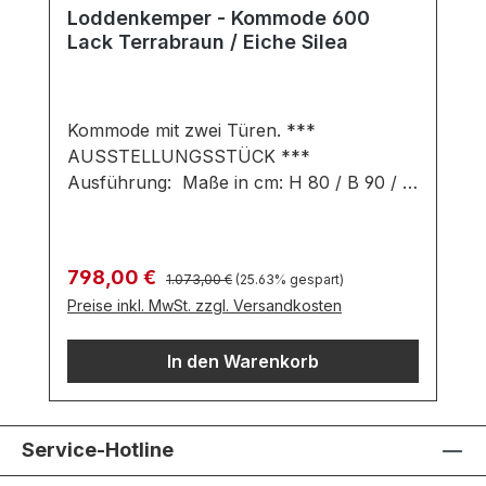
Loddenkemper - Kommode 600
Lack Terrabraun / Eiche Silea
Kommode mit zwei Türen. ***
AUSSTELLUNGSSTÜCK ***
Ausführung: Maße in cm: H 80 / B 90 / T
43 Korpus: Eiche Silea Front: Lack
Terrabraun Griffe: Terrabraun 27,8 cm
Innen-Korpus: Lack Bianco weiß matt 2
Regulärer Preis:
Verkaufspreis:
798,00 €
1.073,00 €
(25.63% gespart)
Einlegeböden Wichtige
Preise inkl. MwSt. zzgl. Versandkosten
Informationen:Möbel ist zerlegt (Montage
erforderlich). Bitte beachten: Der Artikel
In den Warenkorb
ist oder war in unserer Ausstellung
aufgebaut. Bitte fragen Sie telefonisch
nach, ob eine Besichtigung derzeit
möglich ist. Der Sonderpreis bezieht sich
Service-Hotline
auf unser Ausstellungsstück. Die Ware ist