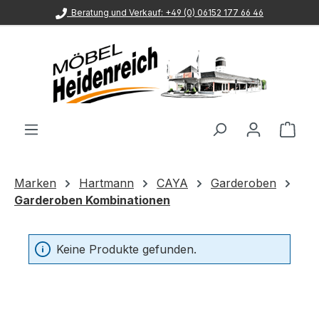
Beratung und Verkauf: +49 (0) 06152 177 66 46
Zum Hauptinhalt springen
Ware
Marken
Hartmann
CAYA
Garderoben
Garderoben Kombinationen
Keine Produkte gefunden.