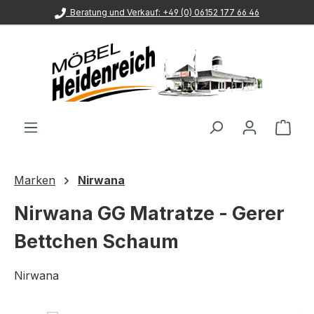
Beratung und Verkauf: +49 (0) 06152 177 66 46
Zum Hauptinhalt springen
Ware
Marken
Nirwana
Nirwana GG Matratze - Gerer
Bettchen Schaum
Nirwana