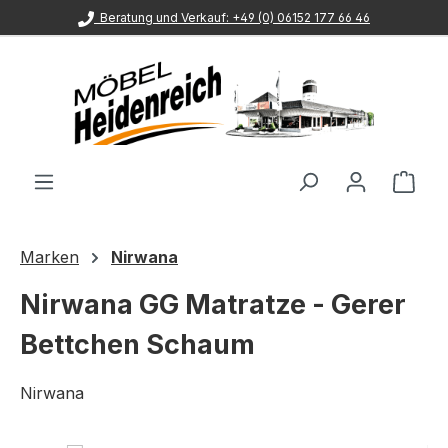
Beratung und Verkauf: +49 (0) 06152 177 66 46
Zum Hauptinhalt springen
Ware
Marken
Nirwana
Nirwana GG Matratze - Gerer
Bettchen Schaum
Nirwana