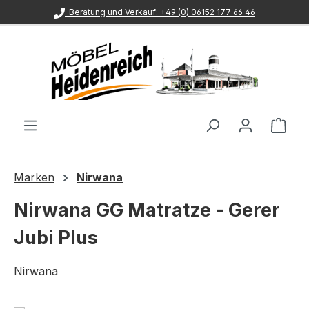
Beratung und Verkauf: +49 (0) 06152 177 66 46
Zum Hauptinhalt springen
Ware
Marken
Nirwana
Nirwana GG Matratze - Gerer
Jubi Plus
Nirwana