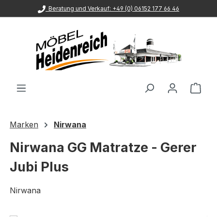
Beratung und Verkauf: +49 (0) 06152 177 66 46
Zum Hauptinhalt springen
Ware
Marken
Nirwana
Nirwana GG Matratze - Gerer
Jubi Plus
Nirwana