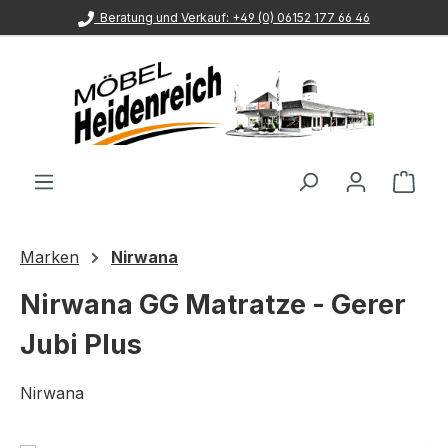
Beratung und Verkauf: +49 (0) 06152 177 66 46
Zum Hauptinhalt springen
Ware
Marken
Nirwana
Nirwana GG Matratze - Gerer
Jubi Plus
Nirwana