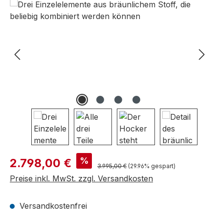
Bildergalerie überspringen
Verkaufspreis:
%
2.798,00 €
Regulärer Preis:
3.995,00 €
(29.96% gespart)
Preise inkl. MwSt. zzgl. Versandkosten
Versandkostenfrei