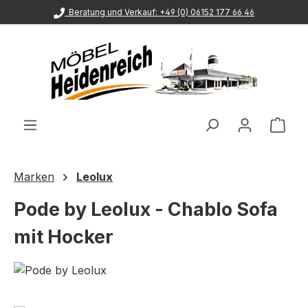
Beratung und Verkauf: +49 (0) 06152 177 66 46
Zum Hauptinhalt springen
Ware
Marken
Leolux
Pode by Leolux - Chablo Sofa
mit Hocker