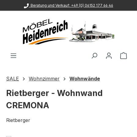
Beratung und Verkauf: +49 (0) 06152 177 66 46
Zum Hauptinhalt springen
Ware
SALE
Wohnzimmer
Wohnwände
Rietberger - Wohnwand
CREMONA
Rietberger