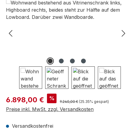
Bildergalerie überspringen
Verkaufspreis:
%
6.898,00 €
Regulärer Preis:
9.240,00 €
(25.35% gespart)
Preise inkl. MwSt. zzgl. Versandkosten
Versandkostenfrei