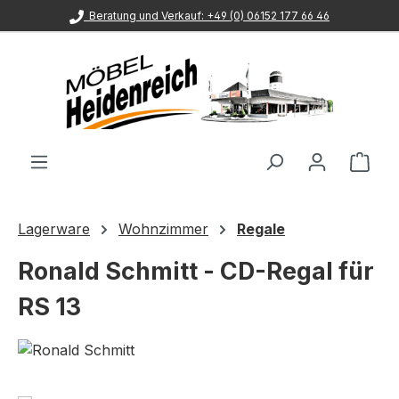
Beratung und Verkauf: +49 (0) 06152 177 66 46
Zum Hauptinhalt springen
Ware
Lagerware
Wohnzimmer
Regale
Ronald Schmitt - CD-Regal für
RS 13