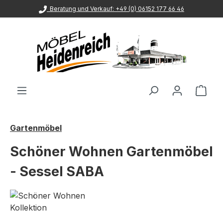
Beratung und Verkauf: +49 (0) 06152 177 66 46
Zum Hauptinhalt springen
Ware
Gartenmöbel
Schöner Wohnen Gartenmöbel
- Sessel SABA