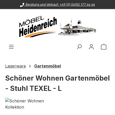
Beratung und Verkauf: +49 (0) 06152 177 66 46
Zum Hauptinhalt springen
Ware
Lagerware
Gartenmöbel
Schöner Wohnen Gartenmöbel
- Stuhl TEXEL - L