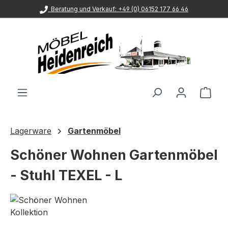
Beratung und Verkauf: +49 (0) 06152 177 66 46
Zum Hauptinhalt springen
Ware
Lagerware
Gartenmöbel
Schöner Wohnen Gartenmöbel
- Stuhl TEXEL - L