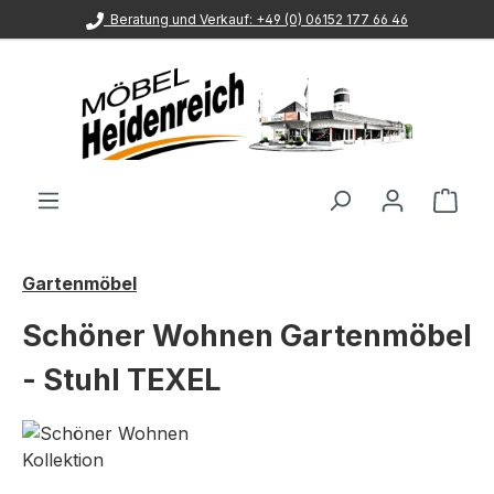
Beratung und Verkauf: +49 (0) 06152 177 66 46
Zum Hauptinhalt springen
Ware
Gartenmöbel
Schöner Wohnen Gartenmöbel
- Stuhl TEXEL