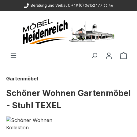
Beratung und Verkauf: +49 (0) 06152 177 66 46
Zum Hauptinhalt springen
Ware
Gartenmöbel
Schöner Wohnen Gartenmöbel
- Stuhl TEXEL