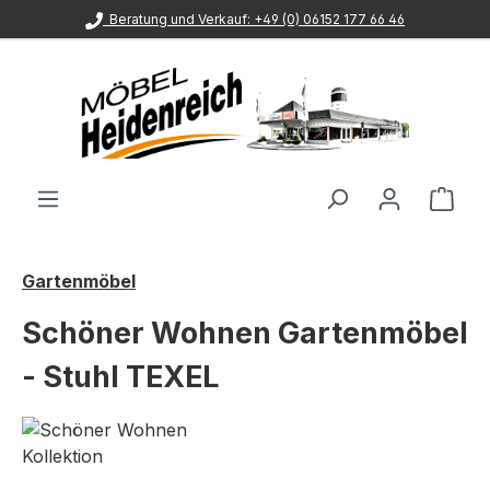
Beratung und Verkauf: +49 (0) 06152 177 66 46
Zum Hauptinhalt springen
Ware
Gartenmöbel
Schöner Wohnen Gartenmöbel
- Stuhl TEXEL