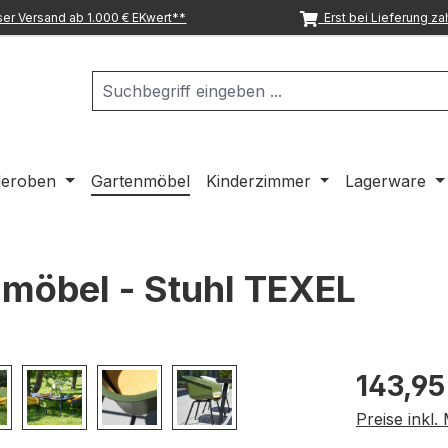
er Versand ab 1.000 € EKwert**
Erst bei Lieferung za
deroben
Gartenmöbel
Kinderzimmer
Lagerware
möbel - Stuhl TEXEL
Regulärer Pr
143,95
Preise inkl