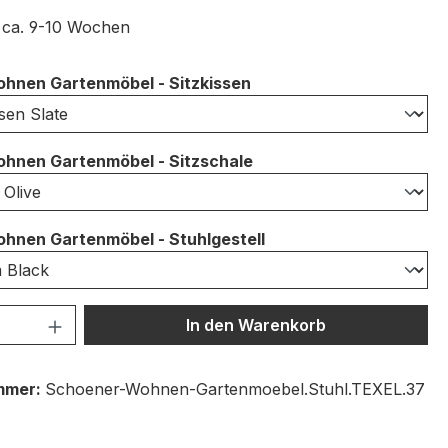
t ca. 9-10 Wochen
auswählen
hnen Gartenmöbel - Sitzkissen
auswählen
hnen Gartenmöbel - Sitzschale
auswählen
hnen Gartenmöbel - Stuhlgestell
 Anzahl: Gib den gewünschten Wert ein 
In den Warenkorb
mmer:
Schoener-Wohnen-Gartenmoebel.Stuhl.TEXEL.37