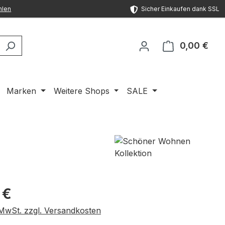
hlen
Sicher Einkaufen dank SSL
0,00 €
Ware
Marken
Weitere Shops
SALE
eis:
 €
. MwSt. zzgl. Versandkosten