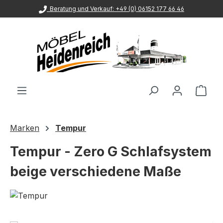
Beratung und Verkauf: +49 (0) 06152 177 66 46
Zum Hauptinhalt springen
Ware
Marken
Tempur
Tempur - Zero G Schlafsystem
beige verschiedene Maße