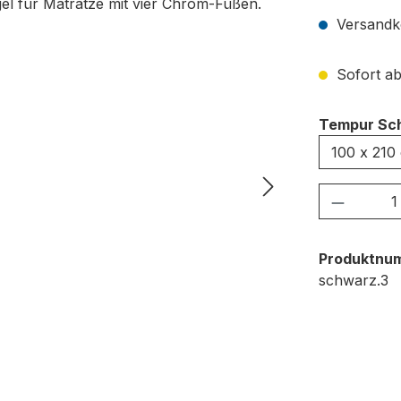
Versandko
Sofort ab
Tempur Sch
Produkt
Produktnu
schwarz.3