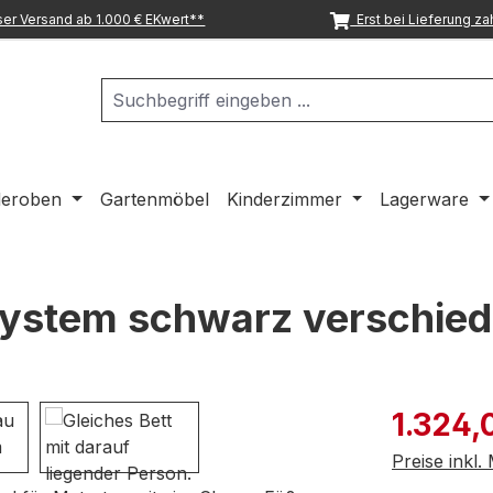
er Versand ab 1.000 € EKwert**
Erst bei Lieferung za
deroben
Gartenmöbel
Kinderzimmer
Lagerware
system schwarz verschie
Verkaufspre
1.324,
Preise inkl