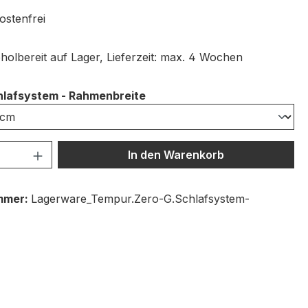
stenfrei
holbereit auf Lager, Lieferzeit: max. 4 Wochen
auswählen
lafsystem - Rahmenbreite
 Anzahl: Gib den gewünschten Wert ein 
In den Warenkorb
mmer:
Lagerware_Tempur.Zero-G.Schlafsystem-