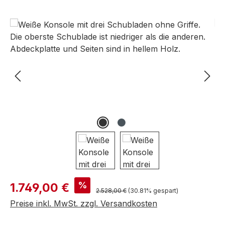
Bildergalerie überspringen
Verkaufspreis:
%
1.749,00 €
Regulärer Preis:
2.528,00 €
(30.81% gespart)
Preise inkl. MwSt. zzgl. Versandkosten