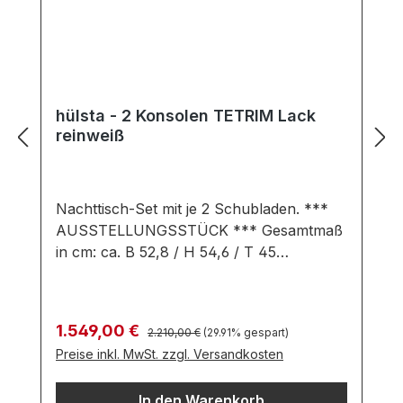
hülsta - 2 Konsolen TETRIM Lack
reinweiß
Nachttisch-Set mit je 2 Schubladen. ***
AUSSTELLUNGSSTÜCK *** Gesamtmaß
in cm: ca. B 52,8 / H 54,6 / T 45
Ausführung: Lack reinweiß Angebot
bestehend aus: 2 Nachttische mit je 2
Schubladen Push to Open Farben können
Regulärer Preis:
Verkaufspreis:
1.549,00 €
2.210,00 €
(29.91% gespart)
auf verschiedenen Bildschirmen
Preise inkl. MwSt. zzgl. Versandkosten
abweichen. Deko oder andere Beimöbel
sind nicht enthalten. Abbildung kann
In den Warenkorb