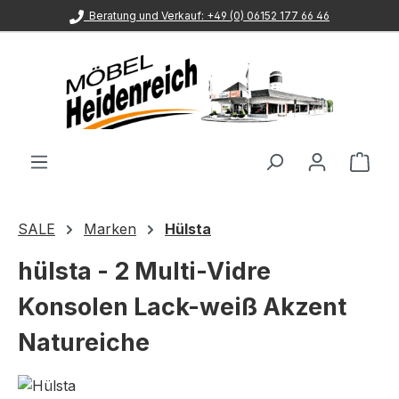
Beratung und Verkauf: +49 (0) 06152 177 66 46
Zum Hauptinhalt springen
Ware
SALE
Marken
Hülsta
hülsta - 2 Multi-Vidre
Konsolen Lack-weiß Akzent
Natureiche