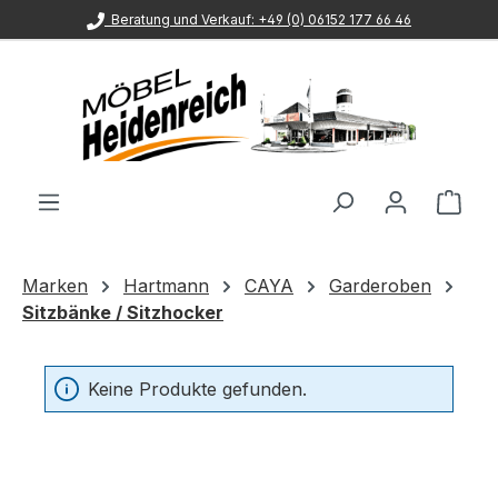
Beratung und Verkauf: +49 (0) 06152 177 66 46
Zum Hauptinhalt springen
Ware
Marken
Hartmann
CAYA
Garderoben
Sitzbänke / Sitzhocker
Keine Produkte gefunden.